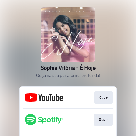
Sophia Vitória - É Hoje
Ouça na sua plataforma preferida!
Clipe
Ouvir